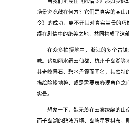
当我们沉浸在《陈情令》那如梦似
场景究竟藏在何方？它们是真实的🔥山
令》的成功，离不开其对真实美景的巧妙
缀在剧情中的绝美之地，共同构成了这
在众多拍摄地中，浙江的多个古镇
味。诸如丽水缙云仙都、杭州千岛湖等地
其奇峰异石、碧水丹霞而闻名，其独特
描绘险峻地势、或是需要表😎现角色之
实景。
想象一下，魏无羡在云雾缭绕的山
而千岛湖的碧波万顷、岛屿星罗棋布，