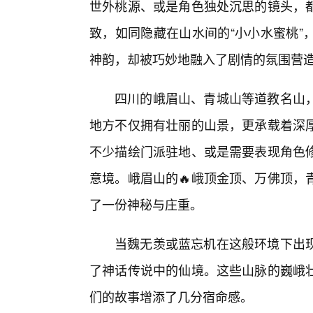
世外桃源、或是角色独处沉思的镜头，都
致，如同隐藏在山水间的“小小水蜜桃”
神韵，却被巧妙地融入了剧情的氛围营
四川的峨眉山、青城山等道教名山
地方不仅拥有壮丽的山景，更承载着深
不少描绘门派驻地、或是需要表现角色修
意境。峨眉山的🔥峨顶金顶、万佛顶，
了一份神秘与庄重。
当魏无羡或蓝忘机在这般环境下出现
了神话传说中的仙境。这些山脉的巍峨
们的故事增添了几分宿命感。