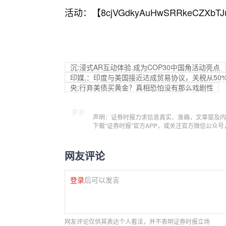
活动：【
8cjVGdkyAuHwSRRkeCZXbTJ
沉:浸式AR互动体验.成为COP30中国角活动亮点
印媒,：印度与美国接近达成贸易协议，关税从50%
央;行弃美债买黄金？真相恐怕没有那么戏剧性
声明：证券时报力求信息真实、准确，文章提及内
下载“证券时报”官方APP，或关注官方微信公众
网友评论
登录
后可以发言
网友评论仅供其表达个人看法，并不表明证券时报立场